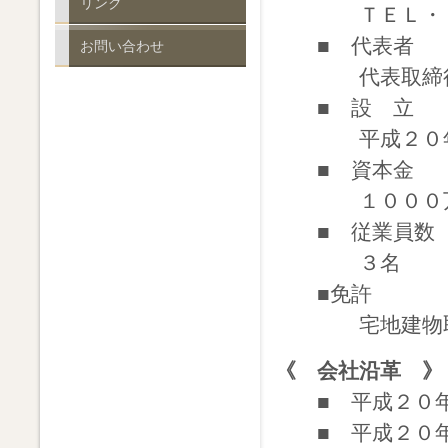
リンク
ＴＥＬ・ＦＡ
■ 代表者
お問い合わせ
代表取締役
■ 設 立
平成２０年
■ 資本金
１０００
■ 従業員数
３名
■免許
宅地建物取引業
《 会社沿革 》
■ 平成２０年
■ 平成２０年