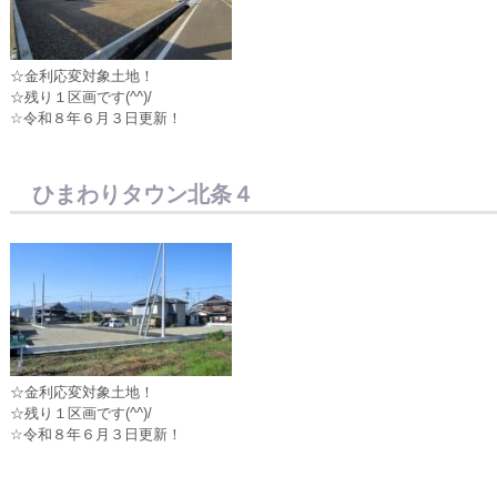
☆金利応変対象土地！
☆残り１区画です(^^)/
☆令和８年６月３日更新！
ひまわりタウン北条４
☆金利応変対象土地！
☆残り１区画です(^^)/
☆令和８年６月３日更新！