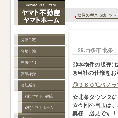
分譲住宅
25.西条市 北条
宅地分譲
中古住宅
◎本物件の販売は
◎当社の仕様をお
実績紹介
◎３６０℃パノラ
会社紹介
(株)ヤマト不動産
☆北条タウン２に
☆今回の目玉は、
(株)ヤマトホーム
奥様、必見です！