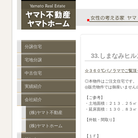
分譲住宅
33.しまなみヒル
宅地分譲
☆３６０℃パノラマでご覧頂
中古住宅
◎本物件はご注文住宅です。
実績紹介
◎販売物件では御座いません
【ご参考】
会社紹介
・土地面積：２１３．２５㎡
・延床面積：１３０．８３㎡
(株)ヤマト不動産
【外観・間取り】
(株)ヤマトホーム
【１Ｆ】